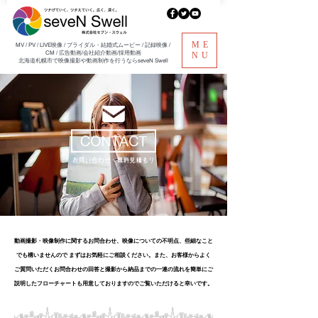
ME
​MV / PV / LIVE映像 / ブライダル・結婚式ムービー / 記録映像 /
CM / 広告動画/会社紹介動画/採用動画
NU
北海道札幌市で映像撮影や動画制作を行うならseveN Swell
動画撮影・映像制作に関するお問合わせ、映像についての不明点、
些細なこと
でも構いませんので
まずはお気軽にご相談ください。
また、お客様からよく
ご質問いただくお問合わせの
回答と
撮影から納品までの一連の流れを簡単にご
説明したフローチャートも
​用意しておりますのでご覧いただけると幸いです。