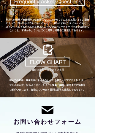
初めての動画・映像制作ではわからないことがたくさんあると思います。場合
によっては
何がわからないかもわからない、何からすればいいかもわからない
方もいらっしゃるかもしれません。
こちらではフローチャートだけではわから
ないこと、皆様からよくいただくご質問と回答をご用意しております。
初めての動画・映像制作はわからないことも多く、不安ですよね？
少し
でも不安がなくなるようヒアリングから撮影・編集、納品までの流れを
ご紹介いたします。
皆様よくいただく質問の回答も用意しております。
​お問い合わせフォーム