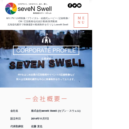
ME
​MV / PV / LIVE映像 / ブライダル・結婚式ムービー / 記録映像 /
CM / 広告動画/会社紹介動画/採用動画
NU
北海道札幌市で映像撮影や動画制作を行うならseveN Swell
MVをはじめ企業の広告動画やイベントの記録映像など
我々は北海道札幌市を中心に映像制作を行っております。
会社名 株式会社seveN Swell (セブン・スウェル)
設立年日 2014年11月7日
代表取締役 佐藤 直也