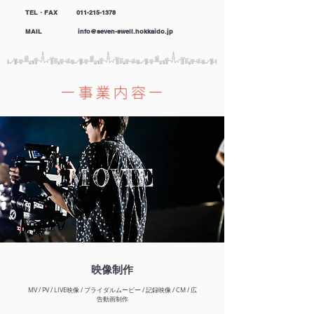
TEL・FAX
011-215-1378
MAIL
info@seven-swell.hokkaido.jp
MOVIE
映像制作
MV / PV / LIVE映像 / ブライダルムービー / 記録映像 / CM / 広
告動画制作