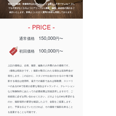
初めての動画・映像制作はわからないことも多く、不安ですよね？
少し
でも不安がなくなるようヒアリングから撮影・編集、納品迄の流れをご
紹介いたします。
皆様よくいただく質問の回答も用意しております。
- PRICE -
150,000
​通常価格
円〜
100,000
​初回価格
円〜
上記の価格は、企画、撮影、編集の人件費のみの価格です。
（価格は税抜きです。）撮影が数日にわたる場合は追加料金が
発生します。このほかに、スタジオやお金がかかるロケ地で撮
影する場合は使用料、遠方での撮影であれば移動費、ストーリ
ーのあるCMで役者が必要な場合はギャランティ、ナレーション
など映像制作にあたっての必要経費は別途請求しますので、ご
依頼前に必ずお問い合わせください。どのようなCMを希望する
のか、撮影場所の要望を確認した上で、金額をご提案します。
また、予算を伝えていただければ、その価格で撮影出来ること
を提案することも可能です。