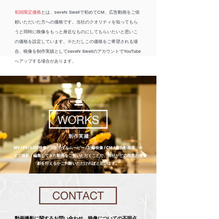
初回限定価格
とは、seveN Swellで初めてCM、広告動画をご依
頼いただいた方への価格です。当社のクオリティを知ってもら
うと同時に映像をもっと身近なものにしてもらいたいと思いこ
の価格を設定しています。※ただしこの価格をご希望される場
合、映像を制作実績としてseveN SwellのアカウントでYouTube
へアップする場合があります。
MV / PV / LIVE映像 / ブライダルムービー / 記録映像 / CM /
広告動画等、
今
まで撮影・編集してきた動画をご覧いただくことで、
弊社がどの程度の撮
影を行えるかご判断いただければと思います。
動画撮影に関するお問い合わせ、映像についての不明点、