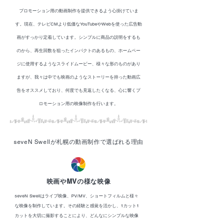
プロモーション用の動画制作を提供できるよう心掛けていま
す。現在、テレビCMより低価なYouTubeやWebを使った広告動
画がすっかり定着しています。シンプルに商品の説明をするも
のから、再生回数を狙ったインパクトのあるもの、ホームペー
ジに使用するようなスライドムービー、様々な形のものがあり
ますが、我々は中でも映画のようなストーリーを持った動画広
告をオススメしており、何度でも見返したくなる、心に響くプ
ロモーション用の映像制作を行います。
s
eveN Swellが札幌の動画制作で選ばれる理由
映画やMVの様な映像
seveN Swellはライブ映像、PV/MV、ショートフィルムと様々
な映像を制作しています。その経験と感覚を活かし、1カット1
カットを大切に撮影することにより、どんなにシンプルな映像