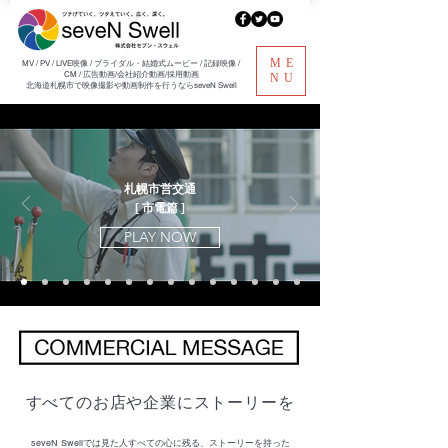
ME
​MV / PV / LIVE映像 / ブライダル・結婚式ムービー / 記録映像 /
CM / 広告動画/会社紹介動画/採用動画
NU
北海道札幌市で映像撮影や動画制作を行うならseveN Swell
札幌市営交通
[
市電篇
]
PLAY NOW
すべてのお店や企業にストーリーを
seveN Swellでは見た人すべての心に残る、ストーリーを持った