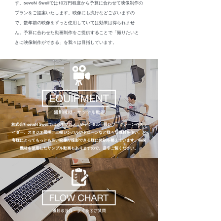
す。seveN Swellでは10万円程度から予算に合わせて映像制作の
プランをご提案いたします。映像にも流行などございますの
で、数年前の映像をずっと使用していては効果は得られませ
ん。予算に合わせた動画制作をご提供することで「撮りたいと
きに映像制作ができる」を我々は目指しています。
株式会社
seveN Swell
ではシネマカメラやデジタル一眼レフ、クレーンやスラ
イダー、
スタジオ照明、三軸ジンバルやドローンなど様々な機材を使い、
お
客様にとってもっとも良い映像が撮影できる様に体制を整えています。
特殊
機材を使用したサンプル動画もありますので、是非ご覧ください。