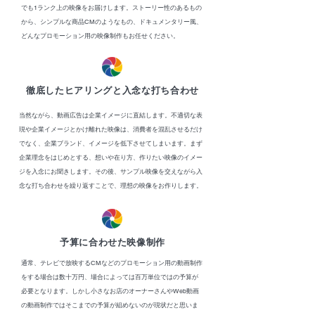
でも1ランク上の映像をお届けします。ストーリー性のあるもの
から、シンプルな商品CMのようなもの、ドキュメンタリー風、
どんなプロモーション用の映像制作もお任せください。
​徹底したヒアリングと入念な打ち合わせ
当然ながら、動画広告は企業イメージに直結します。不適切な表
現や企業イメージとかけ離れた映像は、消費者を混乱させるだけ
でなく、企業ブランド、イメージを低下させてしまいます。まず
企業理念をはじめとする、想いや在り方、作りたい映像のイメー
ジを入念にお聞きします。その後、サンプル映像を交えながら入
念な打ち合わせを繰り返すことで、理想の映像をお作りします。
予算に合わせた映像制作
通常、テレビで放映するCMなどのプロモーション用の動画制作
をする場合は数十万円、場合によっては百万単位ではの予算が
必要となります。しかし小さなお店のオーナーさんやWeb動画
の動画制作ではそこまでの予算が組めないのが現状だと思いま