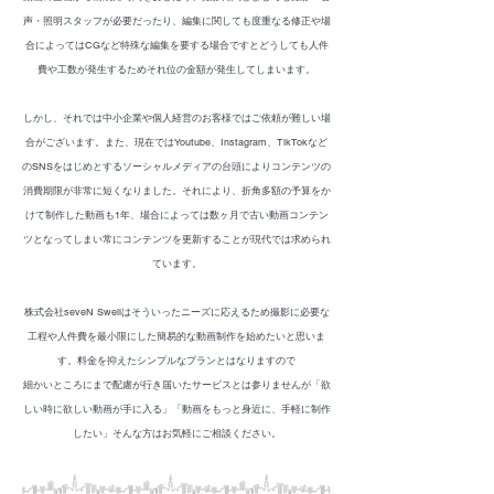
声・照明スタッフが必要だったり、
編集に関しても度重なる修正や場
合によってはCGなど特殊な編集を要する場合ですと
どうしても人件
費や工数が発生するためそれ位の金額が発生してしまいます。
しかし
、それでは中小企業や個人経営のお客様ではご依頼が難しい場
合がございます。
また、現在ではYoutube、Instagram、TikTokなど
のSNSをはじめとする
ソーシャルメディアの台頭によりコンテンツの
消費期限が非常に短くなりました。
それにより、折角多額の予算をか
けて制作した動画も1年、
場合によっては数ヶ月で古い動画コンテン
ツとなってしまい
常にコンテンツを更新することが現代では求められ
ています。
株式会社seveN Swellはそういったニーズに応えるため
撮影に必要な
工程や人件費を最小限にした簡易的な動画制作を始めたいと思いま
す。
料金を抑えたシンプルなプランとはなりますので
細かいところにまで配慮が行き届いたサービスとは参りませんが
「欲
しい時に欲しい動画が手に入る」
「動画をもっと身近に、手軽に制作
したい」
​そんな方はお気軽にご相談ください。