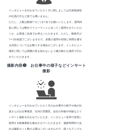
インタビューを行わせていただく方に関しましては代表取締役
や社員の方など誰でも構いません。
ただし、人数は動画1つにつき1名でお願いいたします。質問内
容に関しては弊社でフォーマットに沿ってご質問させていただ
くか、お客様ご自身でお考えいただきます。ただし、動画尺が
1〜3分程度でございますので、多数の質問や​回答に時間を要す
る内容についてはお断りする場合がございます。インタビュー
場所に関しては周囲の音を拾わないよう極力静かな場所で行わ
せていただきます。
撮影内容❷ お仕事中の様子などインサート
撮影
インタビューを行わせていただく方のお仕事中の様子や他の社
員さんのお仕事風景、社内の雰囲気、会社の外観や内観などイ
ンサート撮影を行わせていただき、インタビュー音声の背景に
使用する映像素材を集めさせていただきます。撮影時間内であ
れば撮影カット数の上限はございませんので、様々なアングル