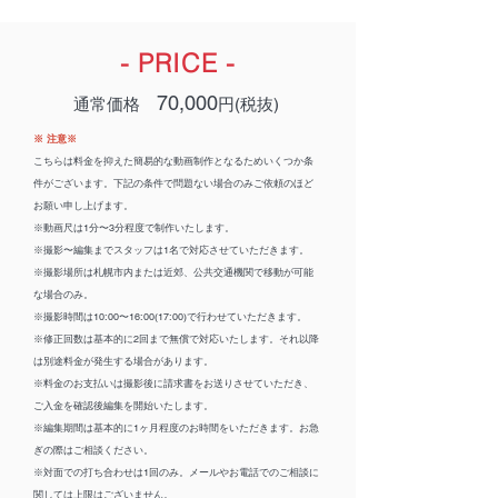
- PRICE -
70,000
​通常価格
円(税抜)
※ 注意※
こちらは料金を抑えた簡易的な動画制作となるため
いくつか条
件がございます。
下記の条件で問題ない場合のみご依頼のほど
お願い申し上げます。
​※動画尺は1分〜3分程度で制作いたします。
※撮影〜編集までスタッフは1名で対応させていただきます。
※撮影場所は札幌市内または近郊、公共交通機関で移動が可能
な場合のみ。
※撮影時間は10:00〜16:00(17:00)で行わせていただきます。
※修正回数は基本的に2回まで無償で対応いたします。それ以降
は別途料金が発生する場合があります。
※料金のお支払いは撮影後に請求書をお送りさせていただき、
ご入金を確認後編集を開始いたします。
※編集期間は基本的に1ヶ月程度のお時間をいただきます。お急
ぎの際はご相談ください。
※対面での打ち合わせは1回のみ。メールやお電話でのご相談に
関しては上限はございません。