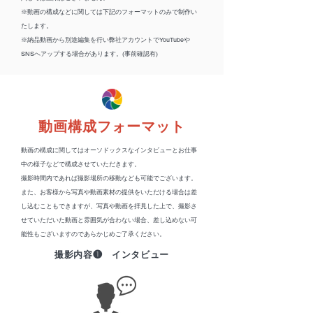
※動画の構成などに関しては下記のフォーマットのみで制作い
たします。
※納品動画から別途編集を行い弊社アカウントでYouTubeや
SNSへアップする場合があります。(事前確認有)
動画構成フォーマット
動画の構成に関してはオーソドックスなインタビューとお仕事
中の様子などで構成させていただきます。
撮影時間内であれば撮影場所の移動なども可能でございます。
また、お客様から写真や動画素材の提供をいただける場合は差
し込むこともできますが、写真や動画を拝見した上で、撮影さ
せていただいた動画と雰囲気が合わない場合、差し込めない可
能性もございますのであらかじめご了承ください。
撮影内容❶ インタビュー