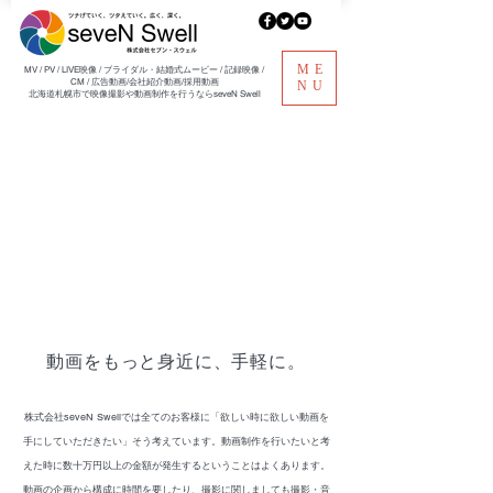
ME
​MV / PV / LIVE映像 / ブライダル・結婚式ムービー / 記録映像 /
CM / 広告動画/会社紹介動画/採用動画
NU
北海道札幌市で映像撮影や動画制作を行うならseveN Swell
動画をもっと身近に、手軽に。
株式会社seveN Swellでは全てのお客様に
「欲しい時に欲しい動画を
手にしていただきたい」そう考えています。
動画制作を行いたいと考
えた時に数十万円以上の金額が発生するということはよくあります。
動画の企画から構成に時間を要したり、
撮影に関しましても撮影・音