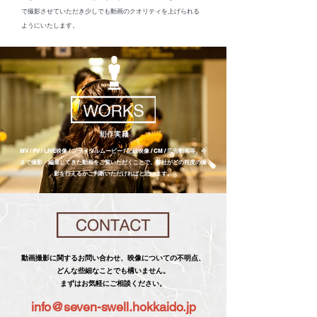
で撮影させていただき少しでも動画のクオリティを上げられる
ようにいたします。
MV / PV / LIVE映像 / ブライダルムービー / 記録映像 / CM /
広告動画等、
今
まで撮影・編集してきた動画をご覧いただくことで、
弊社がどの程度の撮
影を行えるかご判断いただければと思います。
動画撮影に関するお問い合わせ、映像についての不明点、
どんな些細なことでも構いません。
まずはお気軽にご相談ください。
info@seven-swell.hokkaido.jp